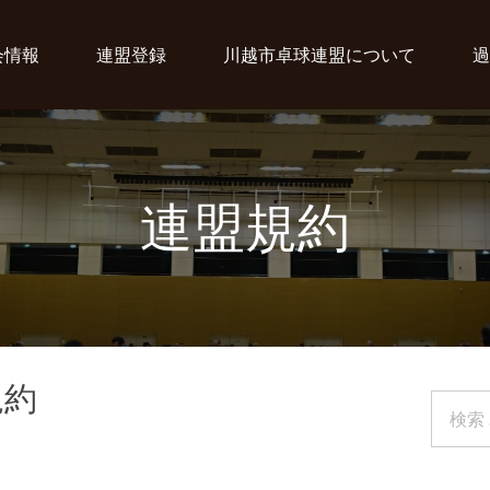
会情報
連盟登録
川越市卓球連盟について
過
連盟規約
規約