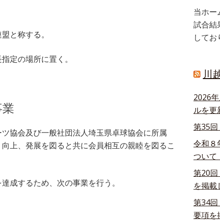
当ホー
試合結
盟と称する。
してお
指定の場所に置く。
川
202
事業
ルを更
第35
ツ協会及び一般社団法人埼玉県卓球協会に所属
令和８
、向上、発展を図ると共に会員相互の親睦を図るこ
ついて
第20
達成するため、次の事業を行う。
を掲載
第34
。
要項を