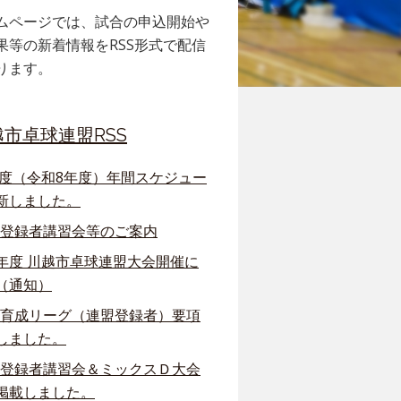
ムページでは、試合の申込開始や
果等の新着情報をRSS形式で配信
ります。
越市卓球連盟RSS
6年度（令和8年度）年間スケジュー
新しました。
回 登録者講習会等のご案内
年度 川越市卓球連盟大会開催に
（通知）
回 育成リーグ（連盟登録者）要項
しました。
回 登録者講習会＆ミックスＤ大会
掲載しました。