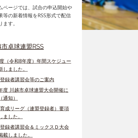
ムページでは、試合の申込開始や
果等の新着情報をRSS形式で配信
ります。
越市卓球連盟RSS
6年度（令和8年度）年間スケジュー
新しました。
回 登録者講習会等のご案内
年度 川越市卓球連盟大会開催に
（通知）
回 育成リーグ（連盟登録者）要項
しました。
回 登録者講習会＆ミックスＤ大会
掲載しました。