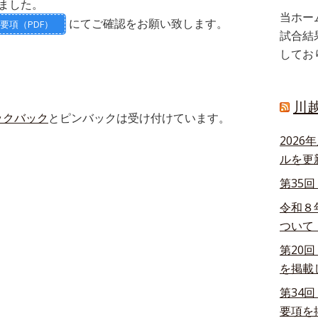
ました。
当ホー
にてご確認をお願い致します。
要項（PDF）
試合結
してお
川
ックバック
とピンバックは受け付けています。
202
ルを更
第35
令和８
ついて
第20
を掲載
第34
要項を