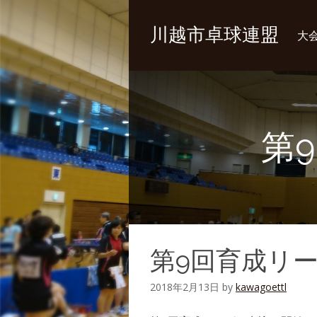
川越市卓球連盟
大
第
第9回育成リ
2018年2月13日
by
kawagoettl