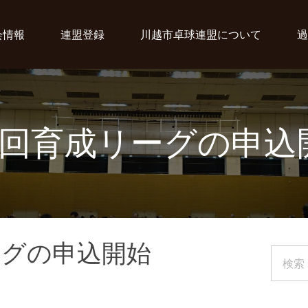
会情報
連盟登録
川越市卓球連盟について
過
9回育成リーグの申込
ーグの申込開始