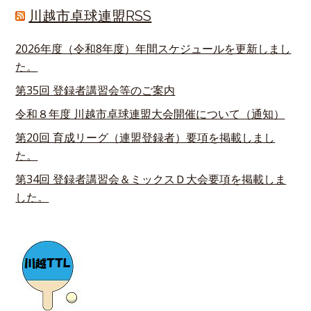
川越市卓球連盟RSS
2026年度（令和8年度）年間スケジュールを更新しまし
た。
第35回 登録者講習会等のご案内
令和８年度 川越市卓球連盟大会開催について（通知）
第20回 育成リーグ（連盟登録者）要項を掲載しまし
た。
第34回 登録者講習会＆ミックスＤ大会要項を掲載しま
した。