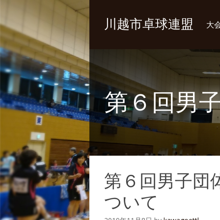
川越市卓球連盟
大
第６回男
第６回男子団
ついて