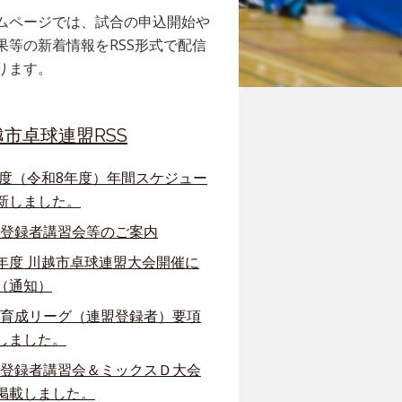
ムページでは、試合の申込開始や
果等の新着情報をRSS形式で配信
ります。
越市卓球連盟RSS
6年度（令和8年度）年間スケジュー
新しました。
回 登録者講習会等のご案内
年度 川越市卓球連盟大会開催に
（通知）
回 育成リーグ（連盟登録者）要項
しました。
回 登録者講習会＆ミックスＤ大会
掲載しました。