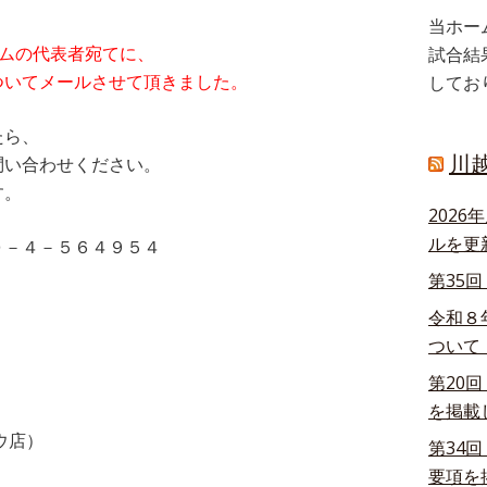
当ホー
ームの代表者宛てに、
試合結
ついてメールさせて頂きました。
してお
たら、
川
問い合わせください。
す。
202
ルを更
０－４－５６４９５４
第35
令和８
ついて
第20
を掲載
ウ店）
第34
要項を