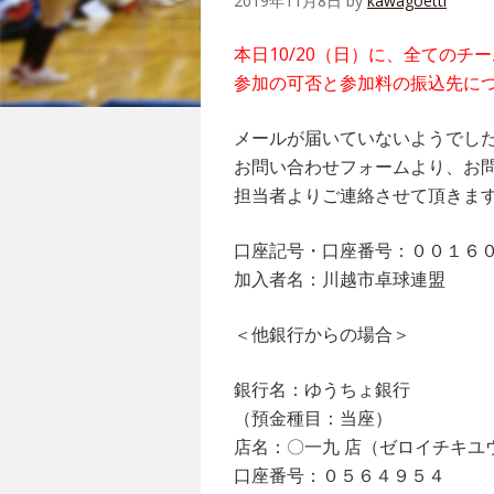
2019年11月8日
by
kawagoettl
本日10/20（日）に、全てのチ
参加の可否と参加料の振込先に
メールが届いていないようでし
お問い合わせフォームより、お
担当者よりご連絡させて頂きま
口座記号・口座番号：００１６
加入者名：川越市卓球連盟
＜他銀行からの場合＞
銀行名：ゆうちょ銀行
（預金種目：当座）
店名：〇一九 店（ゼロイチキユ
口座番号：０５６４９５４