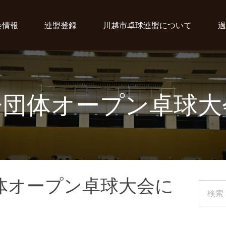
会情報
連盟登録
川越市卓球連盟について
過
子団体オープン卓球大
体オープン卓球大会に