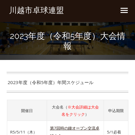
川越市卓球連盟
2023年度（令和5年度）大会情
報
2023年度（令和5年度）年間スケジュール
大会名（
※大会詳細は大会
開催日
申込期限
名をクリック
）
第7回時の鐘オープン交流卓
R5/5/11（木）
5/1必着