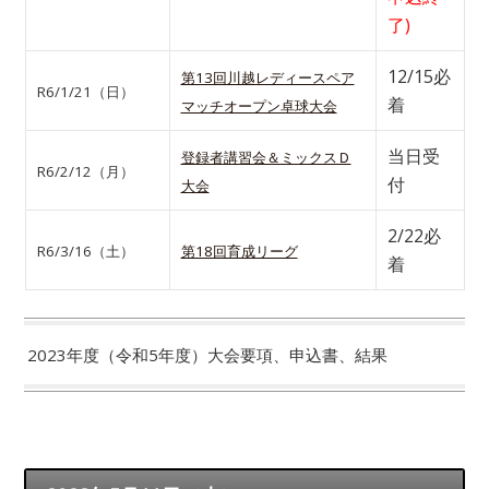
了)
12/15必
第13回川越レディースペア
R6/1/21（日）
着
マッチオープン卓球大会
当日受
登録者講習会＆ミックスＤ
R6/2/12（月）
付
大会
2/22必
R6/3/16（土）
第18回育成リーグ
着
2023年度（令和5年度）大会要項、申込書、結果