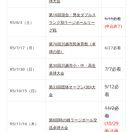
球大会
第16回混合・男女ダブルス
5/15必着
R5/6/3（土）
ランク別ラージボールリー
(申込終了)
グ戦
第76回川越市民体育祭（卓
R5/7/17（月）
6/27必着
球の部）
第30回川越市小・中・高生
7/7必着
R5/7/30（日）
卓球大会
9/12必
第33回団体オープン(3D)大
R5/10/15（日）
着
会
11/2必
着
第8回時の鐘ラージボール交
(10/29
R5/11/16（木）
流卓球大会
申込終